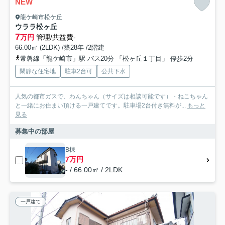
NEW
龍ケ崎市松ケ丘
ウララ松ヶ丘
7
万円
管理/共益費-
66.00㎡ (2LDK) /築28年 /2階建
常磐線「龍ケ崎市」駅 バス20分 「松ヶ丘１丁目」 停歩2分
閑静な住宅地
駐車2台可
公共下水
人気の都市ガスで、わんちゃん（サイズは相談可能です）・ねこちゃん
と一緒にお住まい頂ける一戸建てです。駐車場2台付き無料が...
もっと
見る
募集中の部屋
B棟
7万円
- / 66.00㎡ / 2LDK
一戸建て