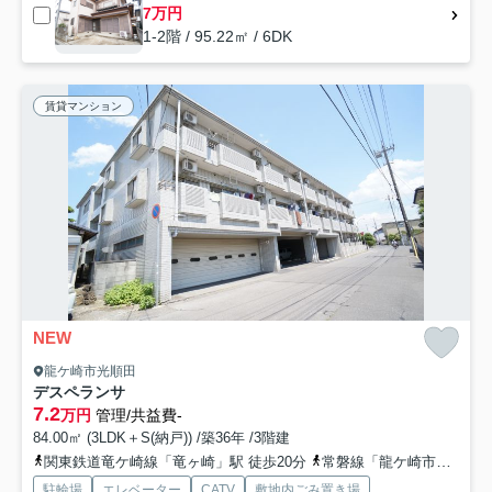
7万円
1-2階 / 95.22㎡ / 6DK
賃貸マンション
NEW
龍ケ崎市光順田
デスペランサ
7.2
万円
管理/共益費-
84.00㎡ (3LDK＋S(納戸)) /築36年 /3階建
関東鉄道竜ケ崎線「竜ヶ崎」駅 徒歩20分
常磐線「龍ケ崎市」駅 徒歩74分
駐輪場
エレベーター
CATV
敷地内ごみ置き場