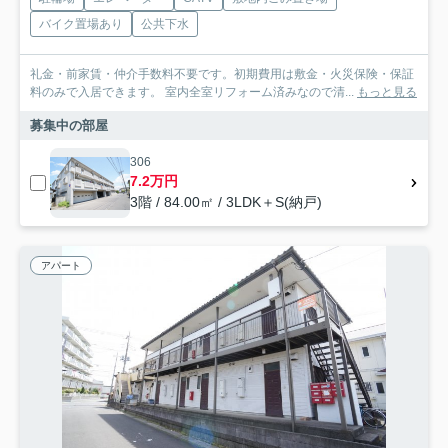
バイク置場あり
公共下水
礼金・前家賃・仲介手数料不要です。初期費用は敷金・火災保険・保証
料のみで入居できます。 室内全室リフォーム済みなので清...
もっと見る
募集中の部屋
306
7.2万円
3階 / 84.00㎡ / 3LDK＋S(納戸)
アパート