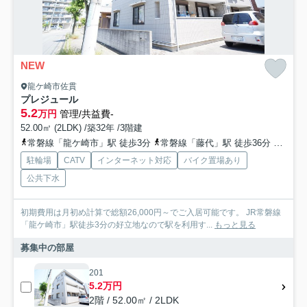
NEW
龍ケ崎市佐貫
プレジュール
5.2
万円
管理/共益費-
52.00㎡ (2LDK) /築32年 /3階建
常磐線「龍ケ崎市」駅 徒歩3分
常磐線「藤代」駅 徒歩36分
常磐線
駐輪場
CATV
インターネット対応
バイク置場あり
公共下水
初期費用は月初め計算で総額26,000円～でご入居可能です。 JR常磐線
「龍ケ崎市」駅徒歩3分の好立地なので駅を利用す...
もっと見る
募集中の部屋
201
5.2万円
2階 / 52.00㎡ / 2LDK