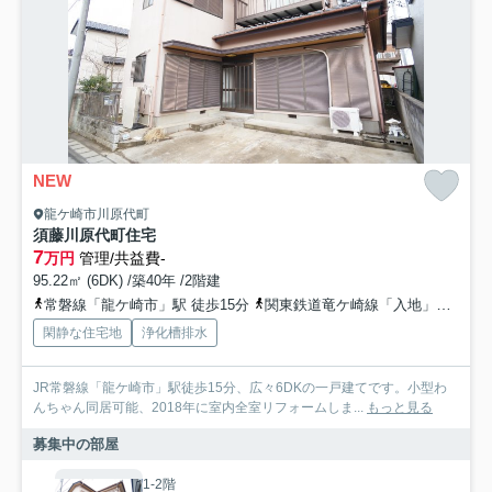
NEW
龍ケ崎市川原代町
須藤川原代町住宅
7
万円
管理/共益費-
95.22㎡ (6DK) /築40年 /2階建
常磐線「龍ケ崎市」駅 徒歩15分
関東鉄道竜ケ崎線「入地」駅 徒歩23分
閑静な住宅地
浄化槽排水
JR常磐線「龍ケ崎市」駅徒歩15分、広々6DKの一戸建てです。小型わ
んちゃん同居可能、2018年に室内全室リフォームしま...
もっと見る
募集中の部屋
1-2階