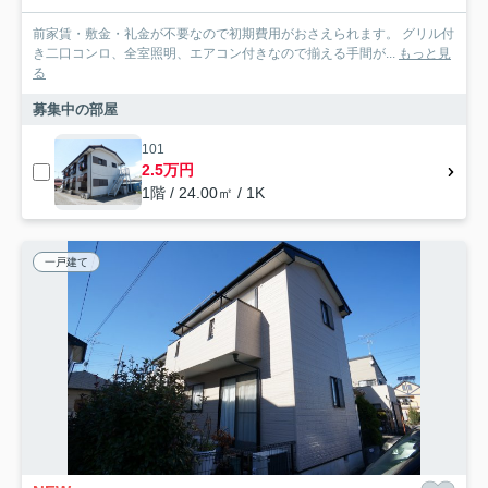
前家賃・敷金・礼金が不要なので初期費用がおさえられます。 グリル付
き二口コンロ、全室照明、エアコン付きなので揃える手間が...
もっと見
る
募集中の部屋
101
2.5万円
1階 / 24.00㎡ / 1K
一戸建て