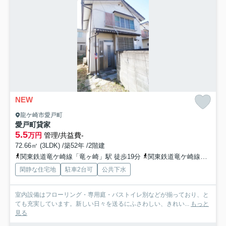
NEW
龍ケ崎市愛戸町
愛戸町貸家
5.5
万円
管理/共益費-
72.66㎡ (3LDK) /築52年 /2階建
関東鉄道竜ケ崎線「竜ヶ崎」駅 徒歩19分
関東鉄道竜ケ崎線「入地」駅 徒歩47分
閑静な住宅地
駐車2台可
公共下水
室内設備はフローリング・専用庭・バストイレ別などが揃っており、と
ても充実しています。新しい日々を送るにふさわしい、きれい...
もっと
見る