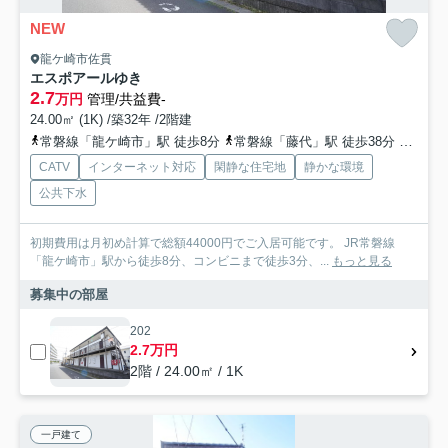
NEW
龍ケ崎市佐貫
エスポアールゆき
2.7
万円
管理/共益費-
24.00㎡ (1K) /築32年 /2階建
常磐線「龍ケ崎市」駅 徒歩8分
常磐線「藤代」駅 徒歩38分
常磐線
CATV
インターネット対応
閑静な住宅地
静かな環境
公共下水
初期費用は月初め計算で総額44000円でご入居可能です。 JR常磐線
「龍ケ崎市」駅から徒歩8分、コンビニまで徒歩3分、...
もっと見る
募集中の部屋
202
2.7万円
2階 / 24.00㎡ / 1K
一戸建て