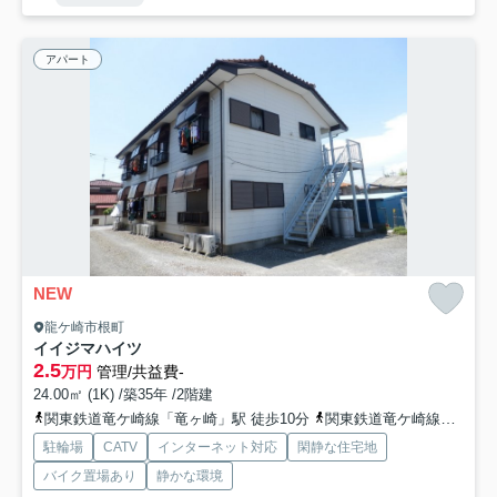
アパート
NEW
龍ケ崎市根町
イイジマハイツ
2.5
万円
管理/共益費-
24.00㎡ (1K) /築35年 /2階建
関東鉄道竜ケ崎線「竜ヶ崎」駅 徒歩10分
関東鉄道竜ケ崎線「入地」駅 徒歩42分
駐輪場
CATV
インターネット対応
閑静な住宅地
バイク置場あり
静かな環境