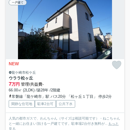
一戸建て
NEW
龍ケ崎市松ケ丘
ウララ松ヶ丘
7
万円
管理/共益費-
66.00㎡ (2LDK) /築28年 /2階建
常磐線「龍ケ崎市」駅 バス20分 「松ヶ丘１丁目」 停歩2分
閑静な住宅地
駐車2台可
公共下水
人気の都市ガスで、わんちゃん（サイズは相談可能です）・ねこちゃん
と一緒にお住まい頂ける一戸建てです。駐車場2台付き無料が...
もっと
見る