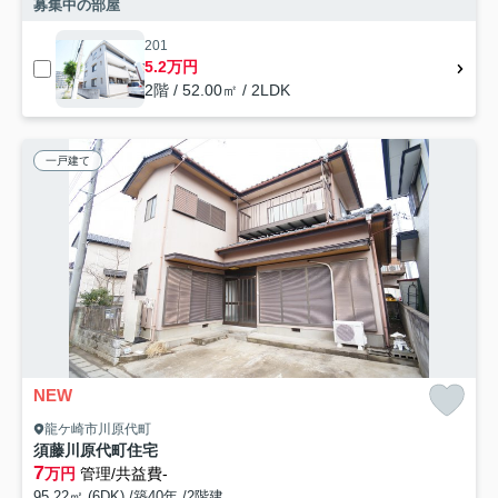
募集中の部屋
201
5.2万円
2階 / 52.00㎡ / 2LDK
一戸建て
NEW
龍ケ崎市川原代町
須藤川原代町住宅
7
万円
管理/共益費-
95.22㎡ (6DK) /築40年 /2階建