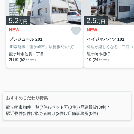
5.2
2.5
万円
万円
NEW
NEW
プレジュール 201
イイジマハイツ 101
JR常磐線「龍ケ崎市」駅徒歩3分の好立地なので駅を利用する方におすすめの2LDKです。インターネット無料、2階角部屋、エアコン・グリル付き二口ガスコンロ・全室照明完備、駐車場1台付き無料。
龍ケ崎市佐貫３丁目
龍ケ崎市根町
2LDK (52.00㎡)
1K (24.00㎡)
おすすめこだわり特集
龍ヶ崎市物件一覧(7件)
ペット可(3件)
戸建賃貸(3件)
駅近物件(3件)
単身者向け(2件)
店舗事務所(0件)