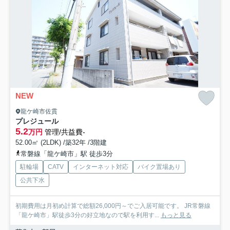
NEW
龍ケ崎市佐貫
プレジュール
5.2
万円
管理/共益費-
52.00㎡ (2LDK) /築32年 /3階建
常磐線「龍ケ崎市」駅 徒歩3分
駐輪場
CATV
インターネット対応
バイク置場あり
公共下水
初期費用は月初め計算で総額26,000円～でご入居可能です。 JR常磐線
「龍ケ崎市」駅徒歩3分の好立地なので駅を利用す...
もっと見る