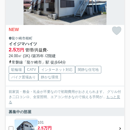
NEW
龍ケ崎市根町
イイジマハイツ
2.5
万円
管理/共益費-
24.00㎡ (1K) /築35年 /2階建
常磐線「龍ケ崎市」駅 徒歩64分
駐輪場
CATV
インターネット対応
閑静な住宅地
バイク置場あり
静かな環境
前家賃・敷金・礼金が不要なので初期費用がおさえられます。 グリル付
き二口コンロ、全室照明、エアコン付きなので揃える手間が...
もっと見
る
募集中の部屋
101
2.5万円