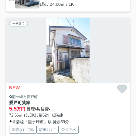
1階 / 24.00㎡ / 1K
一戸建て
NEW
龍ケ崎市愛戸町
愛戸町貸家
5.5
万円
管理/共益費-
72.66㎡ (3LDK) /築52年 /2階建
常磐線「龍ケ崎市」駅 徒歩69分
閑静な住宅地
駐車2台可
公共下水