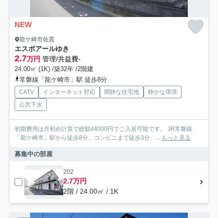
NEW
龍ケ崎市佐貫
エスポアールゆき
2.7
万円
管理/共益費-
24.00㎡ (1K) /築32年 /2階建
常磐線「龍ケ崎市」駅 徒歩8分
CATV
インターネット対応
閑静な住宅地
静かな環境
公共下水
初期費用は月初め計算で総額44000円でご入居可能です。 JR常磐線
「龍ケ崎市」駅から徒歩8分、コンビニまで徒歩3分、...
もっと見る
募集中の部屋
202
2.7万円
2階 / 24.00㎡ / 1K