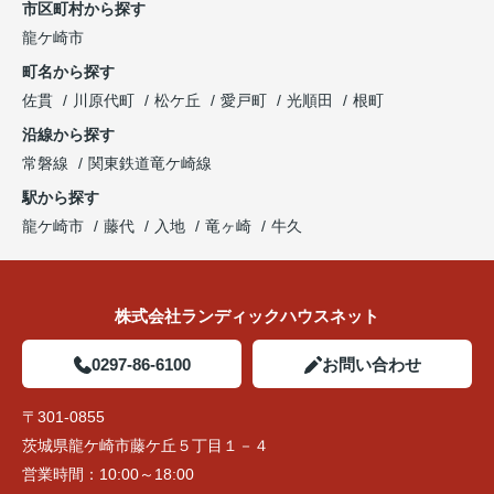
市区町村から探す
龍ケ崎市
町名から探す
佐貫
川原代町
松ケ丘
愛戸町
光順田
根町
沿線から探す
常磐線
関東鉄道竜ケ崎線
駅から探す
龍ケ崎市
藤代
入地
竜ヶ崎
牛久
株式会社ランディックハウスネット
0297-86-6100
お問い合わせ
〒301-0855
茨城県龍ケ崎市藤ケ丘５丁目１－４
営業時間：
10:00～18:00