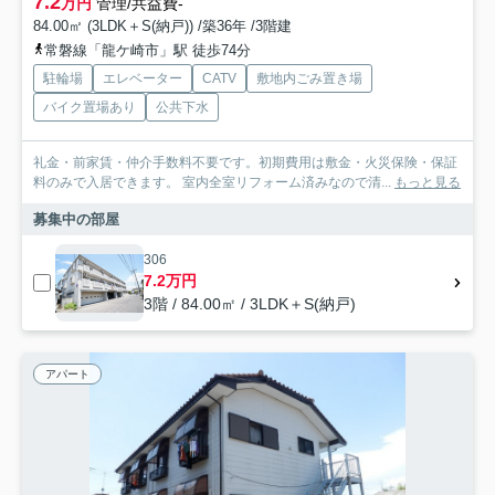
7.2
万円
管理/共益費-
84.00㎡ (3LDK＋S(納戸)) /築36年 /3階建
常磐線「龍ケ崎市」駅 徒歩74分
駐輪場
エレベーター
CATV
敷地内ごみ置き場
バイク置場あり
公共下水
礼金・前家賃・仲介手数料不要です。初期費用は敷金・火災保険・保証
料のみで入居できます。 室内全室リフォーム済みなので清...
もっと見る
募集中の部屋
306
7.2万円
3階 / 84.00㎡ / 3LDK＋S(納戸)
アパート