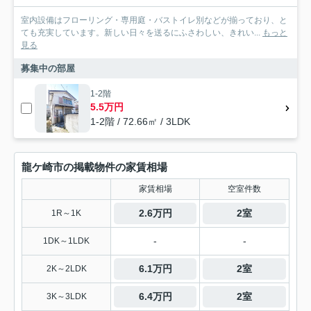
室内設備はフローリング・専用庭・バストイレ別などが揃っており、と
ても充実しています。新しい日々を送るにふさわしい、きれい...
もっと
見る
募集中の部屋
1-2階
5.5万円
1-2階 / 72.66㎡ / 3LDK
龍ケ崎市の掲載物件の家賃相場
家賃相場
空室件数
2.6万円
2室
1R～1K
-
-
1DK～1LDK
6.1万円
2室
2K～2LDK
6.4万円
2室
3K～3LDK