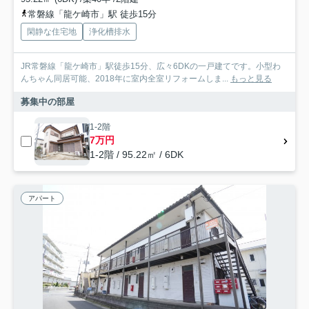
常磐線「龍ケ崎市」駅 徒歩15分
閑静な住宅地
浄化槽排水
JR常磐線「龍ケ崎市」駅徒歩15分、広々6DKの一戸建てです。小型わ
んちゃん同居可能、2018年に室内全室リフォームしま...
もっと見る
募集中の部屋
1-2階
7万円
1-2階 / 95.22㎡ / 6DK
アパート