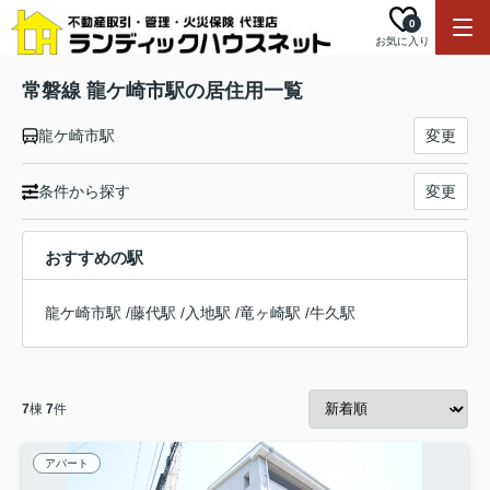
0
お気に入り
常磐線 龍ケ崎市駅の居住用一覧
龍ケ崎市駅
変更
条件から探す
変更
おすすめの駅
龍ケ崎市駅
/
藤代駅
/
入地駅
/
竜ヶ崎駅
/
牛久駅
7
棟
7
件
アパート