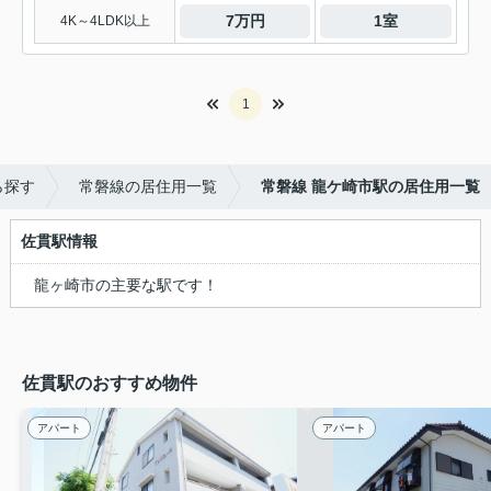
7万円
1室
4K～4LDK以上
1
ら探す
常磐線の居住用一覧
常磐線 龍ケ崎市駅の居住用一覧
佐貫駅情報
龍ヶ崎市の主要な駅です！
佐貫駅のおすすめ物件
アパート
アパート