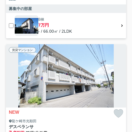
募集中の部屋
B棟
7万円
- / 66.00㎡ / 2LDK
賃貸マンション
NEW
龍ケ崎市光順田
デスペランサ