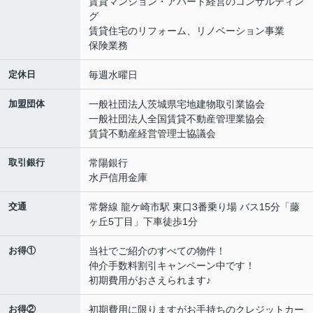
賃貸マンション・アパート経営のコンサルティン
グ
賃貸住宅のリフォーム、リノベーション事業
保険業務
定休日
毎週水曜日
加盟団体
一般社団法人茨城県宅地建物取引業協会
一般社団法人全国賃貸不動産管理業協会
賃貸不動産経営管理士協議会
取引銀行
常陽銀行
水戸信用金庫
交通
常磐線 龍ケ崎市駅 東口3番乗り場 バス15分「藤
ヶ丘5丁目」下車徒歩1分
お得①
当社でご紹介のすべての物件！
仲介手数料割引キャンペーン中です！
初期費用がおさえられます♪
お得②
初期費用に限りますがお手持ちのクレジットカー