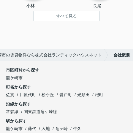
小林 　
長尾 　
すべて見る
崎市の賃貸物件なら株式会社ランディックハウスネット
会社概要
市区町村から探す
龍ケ崎市
町名から探す
佐貫
川原代町
松ケ丘
愛戸町
光順田
根町
沿線から探す
常磐線
関東鉄道竜ケ崎線
駅から探す
龍ケ崎市
藤代
入地
竜ヶ崎
牛久