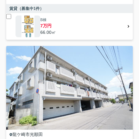
賃貸（募集中
1
件）
B棟
7万円
66.00㎡
龍ケ崎市
光順田