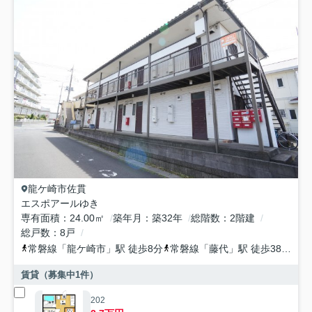
龍ケ崎市
佐貫
エスポアールゆき
専有面積
24.00㎡
築年月
築32年
総階数
2階建
総戸数
8戸
常磐線
「
龍ケ崎市
」駅 徒歩8分
常磐線
「
藤代
」駅 徒歩38分
常
賃貸（募集中
1
件）
202