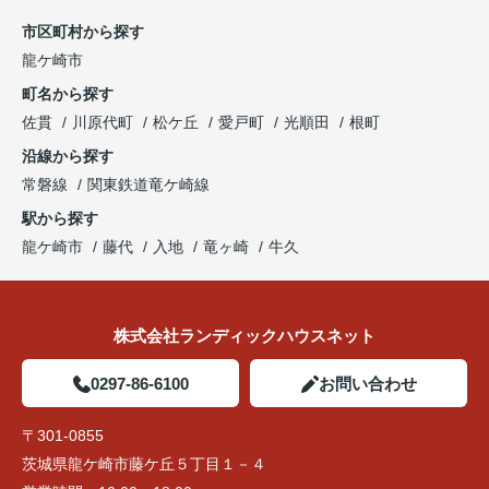
市区町村から探す
龍ケ崎市
町名から探す
佐貫
川原代町
松ケ丘
愛戸町
光順田
根町
沿線から探す
常磐線
関東鉄道竜ケ崎線
駅から探す
龍ケ崎市
藤代
入地
竜ヶ崎
牛久
株式会社ランディックハウスネット
0297-86-6100
お問い合わせ
〒301-0855
茨城県龍ケ崎市藤ケ丘５丁目１－４