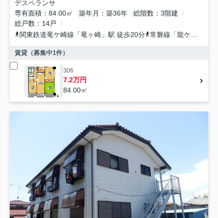
デスペランサ
専有面積
84.00㎡
築年月
築36年
総階数
3階建
総戸数
14戸
関東鉄道竜ケ崎線
「
竜ヶ崎
」駅 徒歩20分
常磐線
「
龍ケ崎市
」駅
賃貸（募集中
1
件）
306
7.2万円
84.00㎡