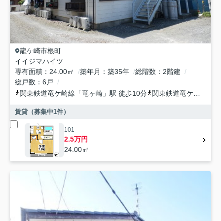
龍ケ崎市
根町
イイジマハイツ
専有面積
24.00㎡
築年月
築35年
総階数
2階建
総戸数
6戸
関東鉄道竜ケ崎線
「
竜ヶ崎
」駅 徒歩10分
関東鉄道竜ケ崎線
「
入
賃貸（募集中
1
件）
101
2.5万円
24.00㎡