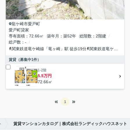
龍ケ崎市
愛戸町
愛戸町貸家
専有面積
72.66㎡
築年月
築52年
総階数
2階建
総戸数
-
関東鉄道竜ケ崎線
「
竜ヶ崎
」駅 徒歩19分
関東鉄道竜ケ崎線
「
入
賃貸（募集中
1
件）
1-2階
5.5万円
72.66㎡
1
ト
賃貸マンションカタログ｜株式会社ランディックハウスネット