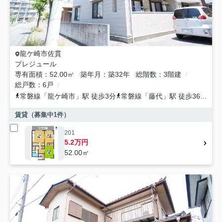
龍ケ崎市
佐貫
プレジュール
専有面積
52.00㎡
築年月
築32年
総階数
3階建
総戸数
6戸
常磐線
「
龍ケ崎市
」駅 徒歩3分
常磐線
「
藤代
」駅 徒歩36分
常
賃貸（募集中
1
件）
201
5.2万円
52.00㎡