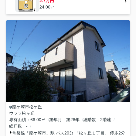
2.7万円
24.00㎡
龍ケ崎市
松ケ丘
ウララ松ヶ丘
専有面積
66.00㎡
築年月
築28年
総階数
2階建
総戸数
-
常磐線
「
龍ケ崎市
」駅 バス20分 「松ヶ丘１丁目」 停歩2分