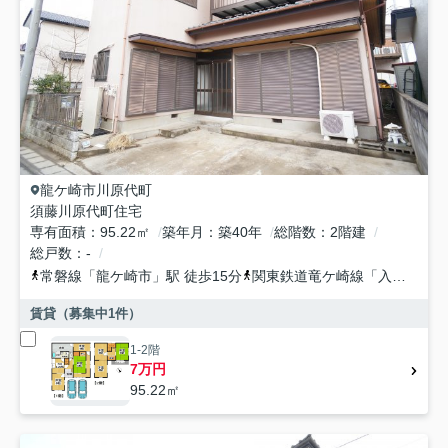
龍ケ崎市
川原代町
須藤川原代町住宅
専有面積
95.22㎡
築年月
築40年
総階数
2階建
総戸数
-
常磐線
「
龍ケ崎市
」駅 徒歩15分
関東鉄道竜ケ崎線
「
入地
」駅 
賃貸（募集中
1
件）
1-2階
7万円
95.22㎡