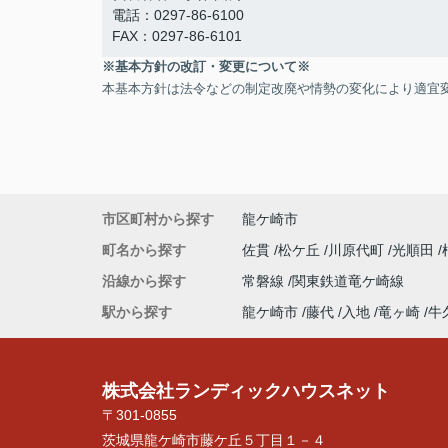
電話：0297-86-6100
FAX：0297-86-6101
※基本方針の改訂・変更について※
本基本方針は法令などの制定改廃や情勢の変化により適宜
市区町村から探す
龍ケ崎市
町名から探す
佐貫
松ケ丘
川原代町
光順田
沿線から探す
常磐線
関東鉄道竜ケ崎線
駅から探す
龍ケ崎市
藤代
入地
竜ヶ崎
牛
株式会社ランディックハウスネット
〒301-0855
茨城県龍ケ崎市藤ケ丘５丁目１－４