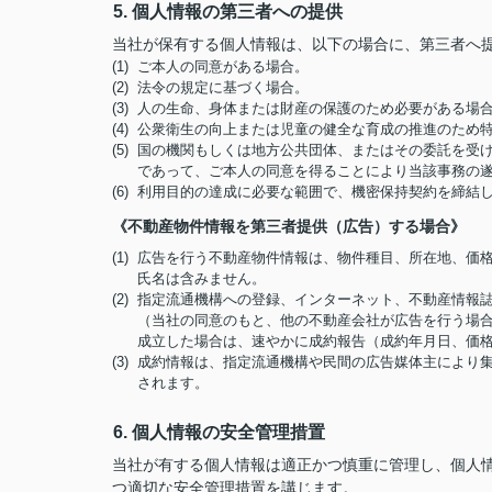
5. 個人情報の第三者への提供
当社が保有する個人情報は、以下の場合に、第三者へ
(1) ご本人の同意がある場合。
(2) 法令の規定に基づく場合。
(3) 人の生命、身体または財産の保護のため必要がある
(4) 公衆衛生の向上または児童の健全な育成の推進のた
(5) 国の機関もしくは地方公共団体、またはその委託を
であって、ご本人の同意を得ることにより当該事務の
(6) 利用目的の達成に必要な範囲で、機密保持契約を締
《不動産物件情報を第三者提供（広告）する場合》
(1) 広告を行う不動産物件情報は、物件種目、所在地、
氏名は含みません。
(2) 指定流通機構への登録、インターネット、不動産情
（当社の同意のもと、他の不動産会社が広告を行う場合
成立した場合は、速やかに成約報告（成約年月日、価
(3) 成約情報は、指定流通機構や民間の広告媒体主によ
されます。
6. 個人情報の安全管理措置
当社が有する個人情報は適正かつ慎重に管理し、個人
つ適切な安全管理措置を講じます。