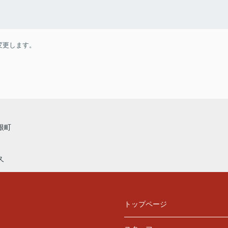
変更します。
根町
久
トップページ