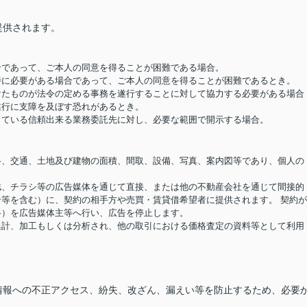
提供されます。
場合であって、ご本人の同意を得ることが困難である場合。
め特に必要がある場合であって、ご本人の同意を得ることが困難であるとき。
受けたものが法令の定める事務を遂行することに対して協力する必要がある場合
遂行に支障を及ぼす恐れがあるとき。
結している信頼出来る業務委託先に対し、必要な範囲で開示する場合。
価格、交通、土地及び建物の面積、間取、設備、写真、案内図等であり、個人の
報誌、チラシ等の広告媒体を通じて直接、または他の不動産会社を通じて間接的
等を含む）に、契約の相手方や売買・賃貸借希望者に提供されます。 契約
格）を広告媒体主等へ行い、広告を停止します。
り集計、加工もしくは分析され、他の取引における価格査定の資料等として利用
情報への不正アクセス、紛失、改ざん、漏えい等を防止するため、必要