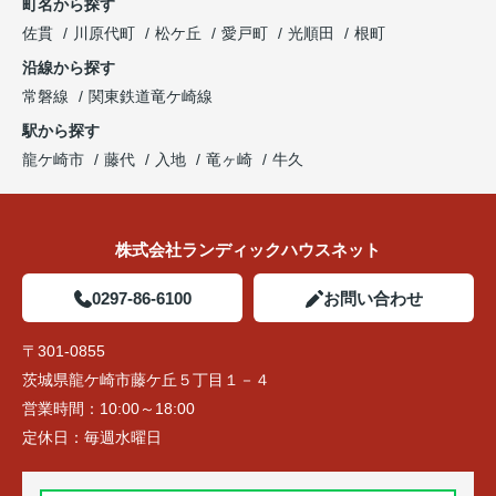
町名から探す
佐貫
川原代町
松ケ丘
愛戸町
光順田
根町
沿線から探す
常磐線
関東鉄道竜ケ崎線
駅から探す
龍ケ崎市
藤代
入地
竜ヶ崎
牛久
株式会社ランディックハウスネット
0297-86-6100
お問い合わせ
〒301-0855
茨城県龍ケ崎市藤ケ丘５丁目１－４
営業時間：
10:00～18:00
定休日：
毎週水曜日