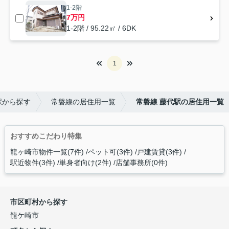
1-2階
7万円
1-2階 / 95.22㎡ / 6DK
1
駅から探す
常磐線の居住用一覧
常磐線 藤代駅の居住用一覧
おすすめこだわり特集
龍ヶ崎市物件一覧(7件)
ペット可(3件)
戸建賃貸(3件)
駅近物件(3件)
単身者向け(2件)
店舗事務所(0件)
市区町村から探す
龍ケ崎市