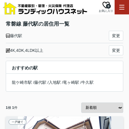
0
お気に入り
常磐線 藤代駅の居住用一覧
藤代駅
変更
4K,4DK,4LDK以上
変更
おすすめの駅
龍ケ崎市駅
/
藤代駅
/
入地駅
/
竜ヶ崎駅
/
牛久駅
1
棟
1
件
一戸建て