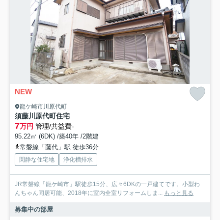
NEW
龍ケ崎市川原代町
須藤川原代町住宅
7
万円
管理/共益費-
95.22㎡ (6DK) /築40年 /2階建
常磐線「藤代」駅 徒歩36分
閑静な住宅地
浄化槽排水
JR常磐線「龍ケ崎市」駅徒歩15分、広々6DKの一戸建てです。小型わ
んちゃん同居可能、2018年に室内全室リフォームしま...
もっと見る
募集中の部屋