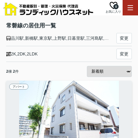
0
お気に入り
常磐線の居住用一覧
品川駅,新橋駅,東京駅,上野駅,日暮里駅,三河島駅,南千住駅,北千住駅,松戸駅,柏駅,我孫子駅,天王台駅,取手駅,藤代駅,龍ケ崎市駅,牛久駅,ひたち野うしく駅,荒川沖駅,土浦駅,神立駅,高浜駅,石岡駅,羽鳥駅,岩間駅,友部駅,内原駅,赤塚駅,偕楽園駅,水戸駅,勝田駅,佐和駅,東海駅,大甕駅,常陸多賀駅,日立駅,小木津駅,十王駅,高萩駅,南中郷駅,磯原駅,大津港駅,勿来駅,植田駅,泉駅,湯本駅,内郷駅,いわき駅,草野駅,四ツ倉駅,久ノ浜駅,末続駅,広野駅,Ｊヴィレッジ駅,木戸駅,竜田駅,富岡駅,夜ノ森駅,大野駅,双葉駅,浪江駅,桃内駅,小高駅,磐城太田駅,原ノ町駅,鹿島駅,日立木駅,相馬駅,駒ケ嶺駅,新地駅,坂元駅,山下駅,浜吉田駅,亘理駅,逢隈駅,岩沼駅,館腰駅,名取駅,南仙台駅,太子堂駅,長町駅,仙台駅
変更
2K,2DK,2LDK
変更
2
棟
2
件
アパート