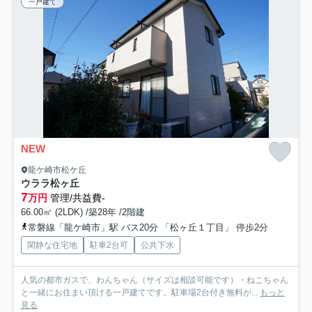
一戸建て
NEW
龍ケ崎市松ケ丘
ウララ松ヶ丘
7
万円
管理/共益費-
66.00㎡ (2LDK) /築28年 /2階建
常磐線「龍ケ崎市」駅 バス20分 「松ヶ丘１丁目」 停歩2分
閑静な住宅地
駐車2台可
公共下水
人気の都市ガスで、わんちゃん（サイズは相談可能です）・ねこちゃん
と一緒にお住まい頂ける一戸建てです。駐車場2台付き無料が...
もっと
見る