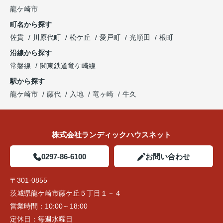
龍ケ崎市
町名から探す
佐貫
川原代町
松ケ丘
愛戸町
光順田
根町
沿線から探す
常磐線
関東鉄道竜ケ崎線
駅から探す
龍ケ崎市
藤代
入地
竜ヶ崎
牛久
株式会社ランディックハウスネット
0297-86-6100
お問い合わせ
〒301-0855
茨城県龍ケ崎市藤ケ丘５丁目１－４
営業時間：
10:00～18:00
定休日：
毎週水曜日