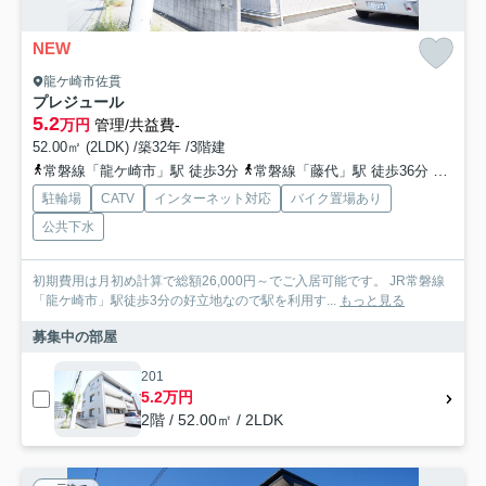
NEW
龍ケ崎市佐貫
プレジュール
5.2
万円
管理/共益費-
52.00㎡ (2LDK) /築32年 /3階建
常磐線「龍ケ崎市」駅 徒歩3分
常磐線「藤代」駅 徒歩36分
常磐線
駐輪場
CATV
インターネット対応
バイク置場あり
公共下水
初期費用は月初め計算で総額26,000円～でご入居可能です。 JR常磐線
「龍ケ崎市」駅徒歩3分の好立地なので駅を利用す...
もっと見る
募集中の部屋
201
5.2万円
2階 / 52.00㎡ / 2LDK