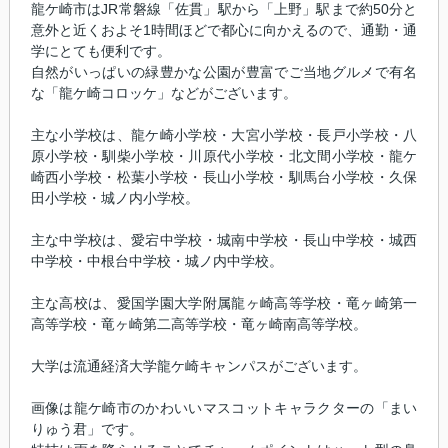
龍ケ崎市はJR常磐線「佐貫」駅から「上野」駅まで約50分と
意外と近くおよそ1時間ほどで都心に向かえるので、通勤・通
学にとても便利です。
自然がいっぱいの緑豊かな公園が豊富でご当地グルメで有名
な「龍ケ崎コロッケ」などがございます。
主な小学校は、龍ケ崎小学校・大宮小学校・長戸小学校・八
原小学校・馴柴小学校・川原代小学校・北文間小学校・龍ケ
崎西小学校・松葉小学校・長山小学校・馴馬台小学校・久保
田小学校・城ノ内小学校。
主な中学校は、愛宕中学校・城南中学校・長山中学校・城西
中学校・中根台中学校・城ノ内中学校。
主な高校は、愛国学園大学附属龍ヶ崎高等学校・竜ヶ崎第一
高等学校・竜ヶ崎第二高等学校・竜ヶ崎南高等学校。
大学は流通経済大学龍ケ崎キャンパスがございます。
画像は龍ケ崎市のかわいいマスコットキャラクターの「まい
りゅう君」です。