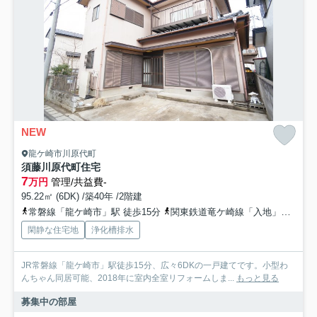
NEW
龍ケ崎市川原代町
須藤川原代町住宅
7
万円
管理/共益費-
95.22㎡ (6DK) /築40年 /2階建
常磐線「龍ケ崎市」駅 徒歩15分
関東鉄道竜ケ崎線「入地」駅 徒歩23分
閑静な住宅地
浄化槽排水
JR常磐線「龍ケ崎市」駅徒歩15分、広々6DKの一戸建てです。小型わ
んちゃん同居可能、2018年に室内全室リフォームしま...
もっと見る
募集中の部屋