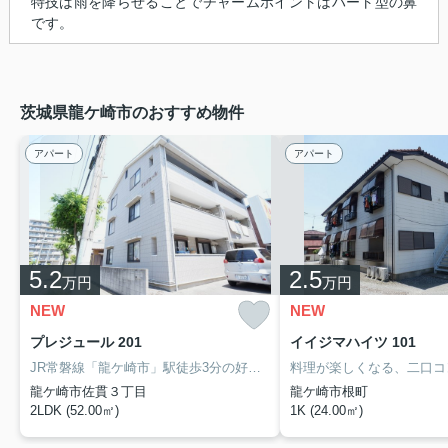
特技は雨を降らせることでチャームポイントはハート型の鼻
です。
茨城県龍ケ崎市のおすすめ物件
アパート
アパート
5.2
2.5
万円
万円
NEW
NEW
プレジュール 201
イイジマハイツ 101
JR常磐線「龍ケ崎市」駅徒歩3分の好立地なので駅を利用する方におすすめの2LDKです。インターネット無料、2階角部屋、エアコン・グリル付き二口ガスコンロ・全室照明完備、駐車場1台付き無料。
龍ケ崎市佐貫３丁目
龍ケ崎市根町
2LDK (52.00㎡)
1K (24.00㎡)