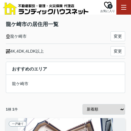
0
お気に入り
龍ケ崎市の居住用一覧
龍ケ崎市
変更
4K,4DK,4LDK以上
変更
おすすめのエリア
龍ケ崎市
1
棟
1
件
一戸建て