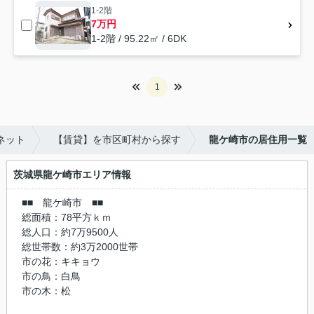
1-2階
7万円
1-2階 / 95.22㎡ / 6DK
1
ネット
【賃貸】を市区町村から探す
龍ケ崎市の居住用一覧
茨城県龍ケ崎市エリア情報
■■ 龍ケ崎市 ■■
総面積：78平方ｋｍ
総人口：約7万9500人
総世帯数：約3万2000世帯
市の花：キキョウ
市の鳥：白鳥
市の木：松