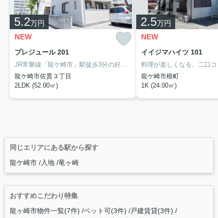
5.2
2.5
万円
万円
NEW
NEW
プレジュール 201
イイジマハイツ 101
JR常磐線「龍ケ崎市」駅徒歩3分の好立地なので駅を利用する方におすすめの2LDKです。インターネット無料、2階角部屋、エアコン・グリル付き二口ガスコンロ・全室照明完備、駐車場1台付き無料。
龍ケ崎市佐貫３丁目
龍ケ崎市根町
2LDK (52.00㎡)
1K (24.00㎡)
同じエリアにある駅から探す
龍ケ崎市
入地
竜ヶ崎
おすすめこだわり特集
龍ヶ崎市物件一覧(7件)
ペット可(3件)
戸建賃貸(3件)