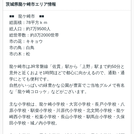
茨城県龍ケ崎市エリア情報
■■ 龍ケ崎市 ■■
総面積：78平方ｋｍ
総人口：約7万9500人
総世帯数：約3万2000世帯
市の花：キキョウ
市の鳥：白鳥
市の木：松
龍ケ崎市はJR常磐線「佐貫」駅から「上野」駅まで約50分と
意外と近くおよそ1時間ほどで都心に向かえるので、通勤・通
学にとても便利です。
自然がいっぱいの緑豊かな公園が豊富でご当地グルメで有名
な「龍ケ崎コロッケ」などがございます。
主な小学校は、龍ケ崎小学校・大宮小学校・長戸小学校・八
原小学校・馴柴小学校・川原代小学校・北文間小学校・龍ケ
崎西小学校・松葉小学校・長山小学校・馴馬台小学校・久保
田小学校・城ノ内小学校。