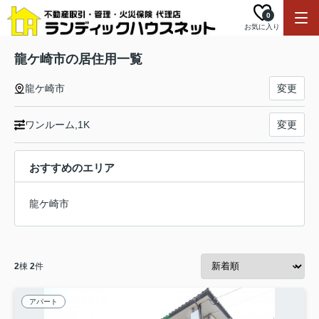
0
お気に入り
龍ケ崎市の居住用一覧
龍ケ崎市
変更
ワンルーム,1K
変更
おすすめのエリア
龍ケ崎市
2
棟
2
件
アパート