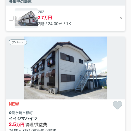
募集中の部屋
202
2.7万円
2階 / 24.00㎡ / 1K
アパート
NEW
龍ケ崎市根町
イイジマハイツ
2.5
万円
管理/共益費-
24.00㎡ (1K) /築35年 /2階建