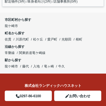
駅近物件(3件)
単身者向け(2件)
店舗事務所(0件)
市区町村から探す
龍ケ崎市
町名から探す
佐貫
川原代町
松ケ丘
愛戸町
光順田
根町
沿線から探す
常磐線
関東鉄道竜ケ崎線
駅から探す
龍ケ崎市
藤代
入地
竜ヶ崎
牛久
株式会社ランディックハウスネット
0297-86-6100
お問い合わせ