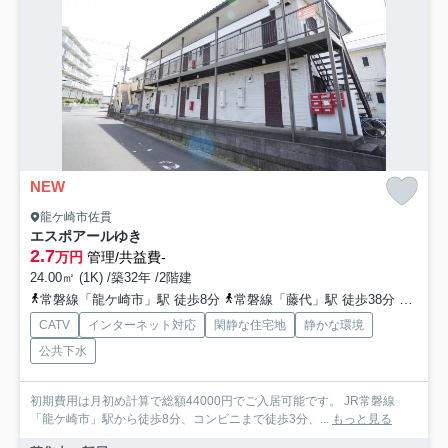
NEW
龍ケ崎市佐貫
エスポアールゆき
2.7
万円
管理/共益費-
24.00㎡ (1K) /築32年 /2階建
常磐線「龍ケ崎市」駅 徒歩8分
常磐線「藤代」駅 徒歩38分
常磐線
CATV
インターネット対応
閑静な住宅地
静かな環境
公共下水
初期費用は月初め計算で総額44000円でご入居可能です。 JR常磐線
「龍ケ崎市」駅から徒歩8分、コンビニまで徒歩3分、...
もっと見る