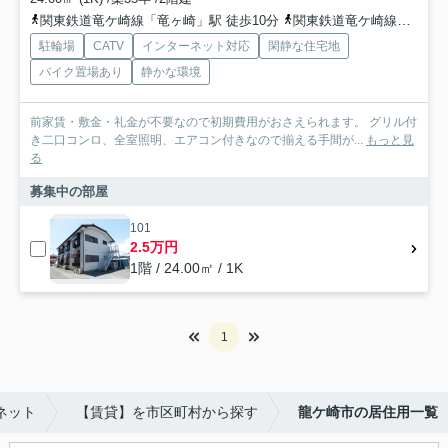
関東鉄道竜ケ崎線「竜ヶ崎」駅 徒歩10分
関東鉄道竜ケ崎線「入地」駅 徒歩42分
駐輪場
CATV
インターネット対応
閑静な住宅地
バイク置場あり
静かな環境
前家賃・敷金・礼金が不要なので初期費用がおさえられます。 グリル付
き二口コンロ、全室照明、エアコン付きなので揃える手間が...
もっと見
る
募集中の部屋
101
2.5万円
1階 / 24.00㎡ / 1K
1
ネット
【賃貸】を市区町村から探す
龍ケ崎市の居住用一覧