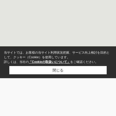
当サイトでは、お客様の当サイト利用状況把握、サービス向上検討を目的と
して、クッキー（Cookie）を使用しています。
詳しくは、当社の
「Cookieの取扱いについて」
をご確認ください。
閉じる
物件種別
店舗
事務所
市区町村から探す
龍ケ崎市
町名から探す
賃料