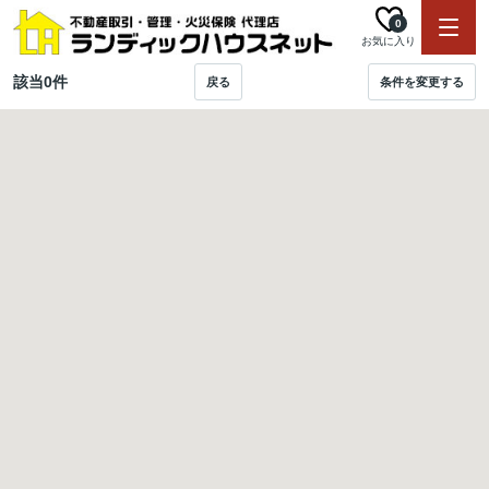
0
お気に入り
該当
0
件
戻る
条件を変更する