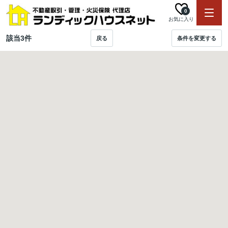
0
お気に入り
該当
3
件
戻る
条件を変更する