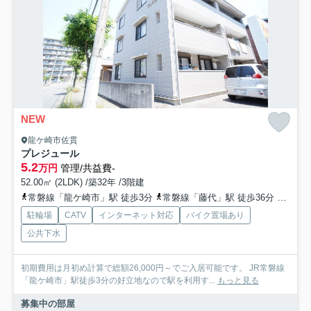
NEW
龍ケ崎市佐貫
プレジュール
5.2
万円
管理/共益費-
52.00㎡ (2LDK) /築32年 /3階建
常磐線「龍ケ崎市」駅 徒歩3分
常磐線「藤代」駅 徒歩36分
常磐線
駐輪場
CATV
インターネット対応
バイク置場あり
公共下水
初期費用は月初め計算で総額26,000円～でご入居可能です。 JR常磐線
「龍ケ崎市」駅徒歩3分の好立地なので駅を利用す...
もっと見る
募集中の部屋