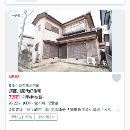
一戸建て
NEW
龍ケ崎市川原代町
須藤川原代町住宅
7
万円
管理/共益費-
95.22㎡ (6DK) /築40年 /2階建
常磐線「龍ケ崎市」駅 徒歩15分
関東鉄道竜ケ崎線「入地」駅 徒歩23分
閑静な住宅地
浄化槽排水