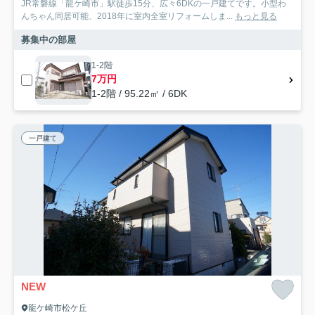
JR常磐線「龍ケ崎市」駅徒歩15分、広々6DKの一戸建てです。小型わ
んちゃん同居可能、2018年に室内全室リフォームしま...
もっと見る
募集中の部屋
1-2階
7万円
1-2階 / 95.22㎡ / 6DK
一戸建て
NEW
龍ケ崎市松ケ丘