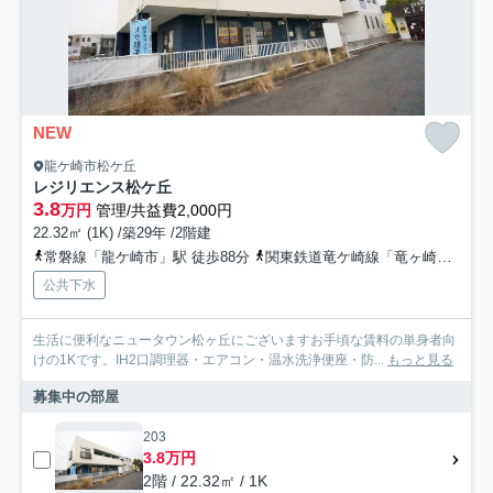
NEW
龍ケ崎市松ケ丘
レジリエンス松ケ丘
3.8
万円
管理/共益費2,000円
22.32㎡ (1K) /築29年 /2階建
常磐線「龍ケ崎市」駅 徒歩88分
関東鉄道竜ケ崎線「竜ヶ崎」駅 徒歩58分
公共下水
生活に便利なニュータウン松ヶ丘にございますお手頃な賃料の単身者向
けの1Kです。IH2口調理器・エアコン・温水洗浄便座・防...
もっと見る
募集中の部屋
203
3.8万円
2階 / 22.32㎡ / 1K