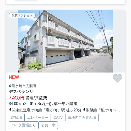
賃貸マンション
NEW
龍ケ崎市光順田
デスペランサ
7.2
万円
管理/共益費-
84.00㎡ (3LDK＋S(納戸)) /築36年 /3階建
関東鉄道竜ケ崎線「竜ヶ崎」駅 徒歩20分
常磐線「龍ケ崎市」駅 徒歩74分
駐輪場
エレベーター
CATV
敷地内ごみ置き場
バイク置場あり
公共下水