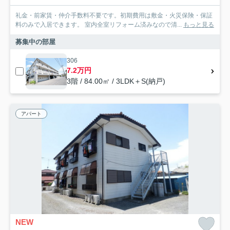
礼金・前家賃・仲介手数料不要です。初期費用は敷金・火災保険・保証
料のみで入居できます。 室内全室リフォーム済みなので清...
もっと見る
募集中の部屋
306
7.2万円
3階 / 84.00㎡ / 3LDK＋S(納戸)
アパート
NEW