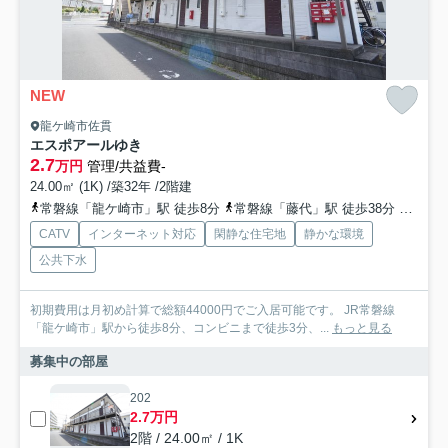
NEW
龍ケ崎市佐貫
エスポアールゆき
2.7
万円
管理/共益費-
24.00㎡ (1K) /築32年 /2階建
常磐線「龍ケ崎市」駅 徒歩8分
常磐線「藤代」駅 徒歩38分
常磐線
CATV
インターネット対応
閑静な住宅地
静かな環境
公共下水
初期費用は月初め計算で総額44000円でご入居可能です。 JR常磐線
「龍ケ崎市」駅から徒歩8分、コンビニまで徒歩3分、...
もっと見る
募集中の部屋
202
2.7万円
2階 / 24.00㎡ / 1K