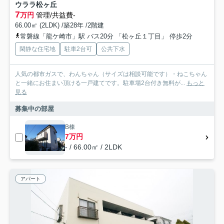
ウララ松ヶ丘
7
万円
管理/共益費-
66.00㎡ (2LDK) /築28年 /2階建
常磐線「龍ケ崎市」駅 バス20分 「松ヶ丘１丁目」 停歩2分
閑静な住宅地
駐車2台可
公共下水
人気の都市ガスで、わんちゃん（サイズは相談可能です）・ねこちゃん
と一緒にお住まい頂ける一戸建てです。駐車場2台付き無料が...
もっと
見る
募集中の部屋
B棟
7万円
- / 66.00㎡ / 2LDK
アパート