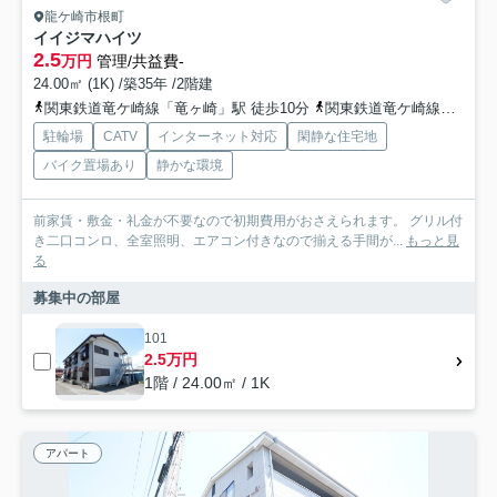
龍ケ崎市根町
イイジマハイツ
2.5
万円
管理/共益費-
24.00㎡ (1K) /築35年 /2階建
関東鉄道竜ケ崎線「竜ヶ崎」駅 徒歩10分
関東鉄道竜ケ崎線「入地」駅 徒歩42分
駐輪場
CATV
インターネット対応
閑静な住宅地
バイク置場あり
静かな環境
前家賃・敷金・礼金が不要なので初期費用がおさえられます。 グリル付
き二口コンロ、全室照明、エアコン付きなので揃える手間が...
もっと見
る
募集中の部屋
101
2.5万円
1階 / 24.00㎡ / 1K
アパート