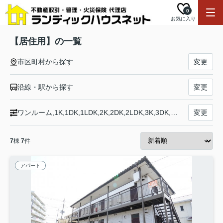
0
お気に入り
【居住用】の一覧
市区町村から探す
変更
沿線・駅から探す
変更
ワンルーム,1K,1DK,1LDK,2K,2DK,2LDK,3K,3DK,3LDK,4K,4DK,4LDK以上
変更
7
棟
7
件
アパート