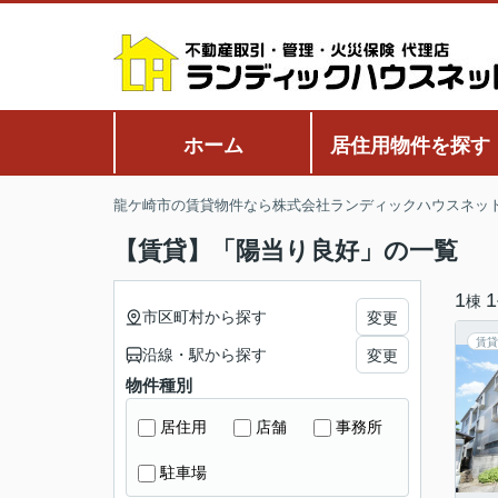
ホーム
居住用物件を探す
龍ケ崎市の賃貸物件なら株式会社ランディックハウスネッ
【賃貸】「陽当り良好」の一覧
1
1
棟
市区町村から探す
変更
賃貸
沿線・駅から探す
変更
物件種別
居住用
店舗
事務所
駐車場