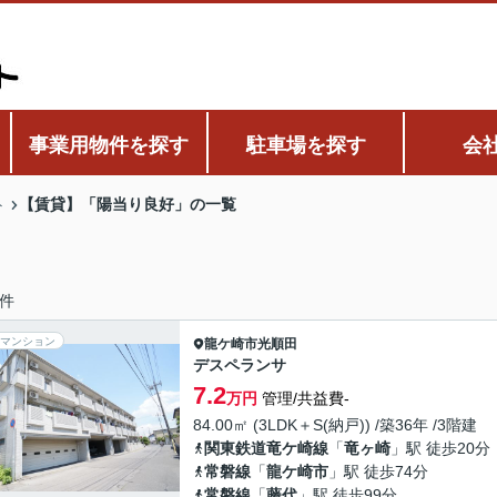
事業用物件を探す
駐車場を探す
会
【賃貸】「陽当り良好」の一覧
ト
件
マンション
龍ケ崎市
光順田
デスペランサ
7.2
万円
管理/共益費-
84.00㎡ (3LDK＋S(納戸)) /築36年 /3階建
関東鉄道竜ケ崎線
「
竜ヶ崎
」駅 徒歩20分
常磐線
「
龍ケ崎市
」駅 徒歩74分
常磐線
「
藤代
」駅 徒歩99分