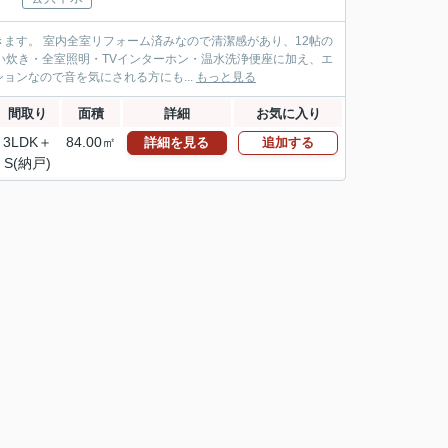
り、12帖の
い炊き・全室照明・TVインターホン・温水洗浄便座に加え、エ
ンなので音を気にされる方にも...
もっと見る
間取り
面積
詳細
お気に入り
3LDK＋
84.00㎡
詳細を見る
追加する
S(納戸)