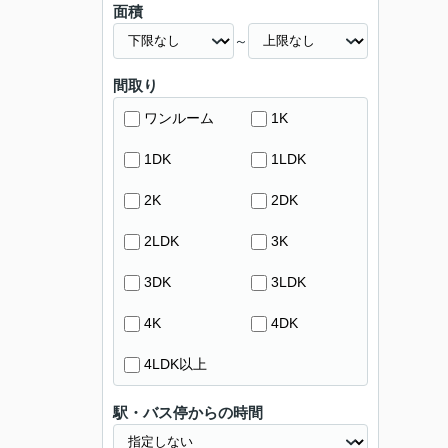
面積
～
間取り
ワンルーム
1K
1DK
1LDK
2K
2DK
2LDK
3K
3DK
3LDK
4K
4DK
4LDK以上
駅・バス停からの時間