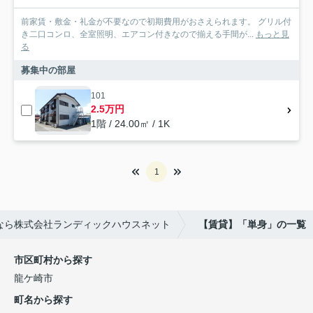
前家賃・敷金・礼金が不要なので初期費用がおさえられます。 グリル付
き二口コンロ、全室照明、エアコン付きなので揃える手間が...
もっと見
る
募集中の部屋
101
2.5万円
1階 / 24.00㎡ / 1K
1
なら株式会社ランディックハウスネット
【賃貸】「単身」の一覧
市区町村から探す
龍ケ崎市
町名から探す