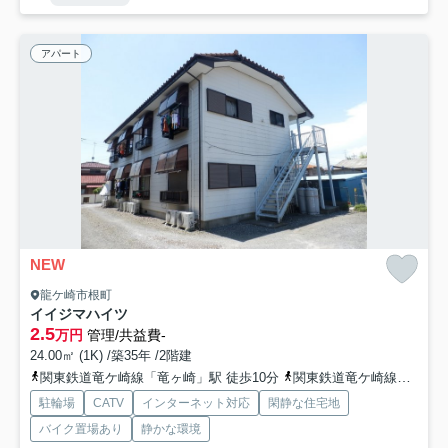
アパート
NEW
龍ケ崎市根町
イイジマハイツ
2.5
万円
管理/共益費-
24.00㎡ (1K) /築35年 /2階建
関東鉄道竜ケ崎線「竜ヶ崎」駅 徒歩10分
関東鉄道竜ケ崎線「入地」駅 徒歩42分
駐輪場
CATV
インターネット対応
閑静な住宅地
バイク置場あり
静かな環境