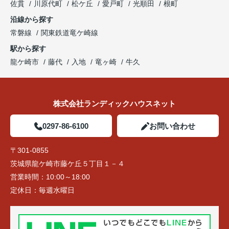
佐貫
川原代町
松ケ丘
愛戸町
光順田
根町
沿線から探す
常磐線
関東鉄道竜ケ崎線
駅から探す
龍ケ崎市
藤代
入地
竜ヶ崎
牛久
株式会社ランディックハウスネット
0297-86-6100
お問い合わせ
〒301-0855
茨城県龍ケ崎市藤ケ丘５丁目１－４
営業時間：
10:00～18:00
定休日：
毎週水曜日