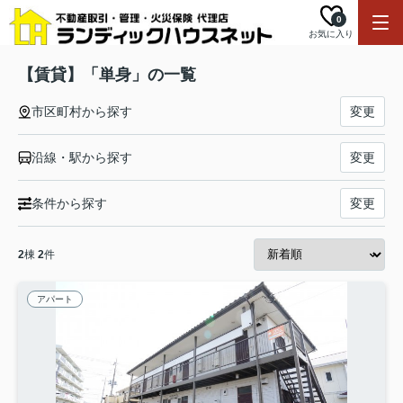
0
お気に入り
【賃貸】「単身」の一覧
市区町村から探す
変更
沿線・駅から探す
変更
条件から探す
変更
2
棟
2
件
アパート