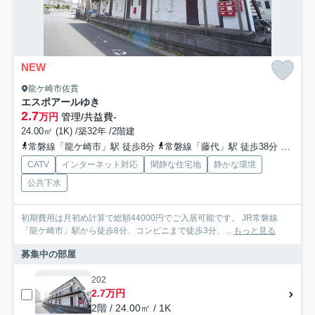
NEW
龍ケ崎市佐貫
エスポアールゆき
2.7
万円
管理/共益費-
24.00㎡ (1K) /築32年 /2階建
常磐線「龍ケ崎市」駅 徒歩8分
常磐線「藤代」駅 徒歩38分
常磐線
CATV
インターネット対応
閑静な住宅地
静かな環境
公共下水
初期費用は月初め計算で総額44000円でご入居可能です。 JR常磐線
「龍ケ崎市」駅から徒歩8分、コンビニまで徒歩3分、...
もっと見る
募集中の部屋
202
2.7万円
2階 / 24.00㎡ / 1K